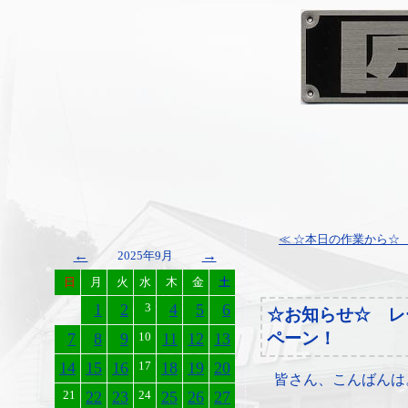
≪ ☆本日の作業から☆ 
←
→
2025年9月
日
月
火
水
木
金
土
1
2
3
4
5
6
☆お知らせ☆ レ
ペーン！
7
8
9
10
11
12
13
14
15
16
17
18
19
20
皆さん、こんばんは
21
22
23
24
25
26
27