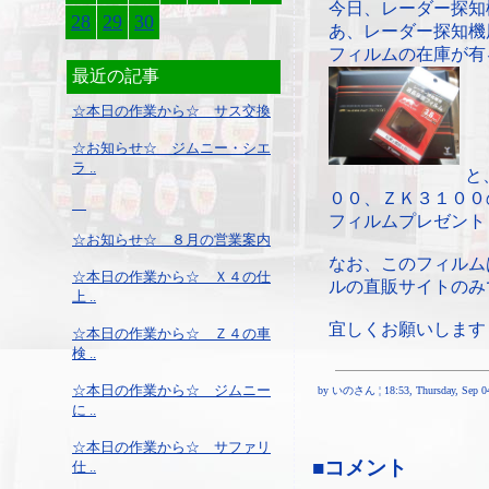
今日、レーダー探知
28
29
30
あ、レーダー探知機
フィルムの在庫が有
最近の記事
☆本日の作業から☆ サス交換
☆お知らせ☆ ジムニー・シエ
ラ ..
と
００、ＺＫ３１００
フィルムプレゼント
☆お知らせ☆ ８月の営業案内
なお、このフィルム
☆本日の作業から☆ Ｘ４の仕
ルの直販サイトのみ
上 ..
宜しくお願いします
☆本日の作業から☆ Ｚ４の車
検 ..
☆本日の作業から☆ ジムニー
by いのさん ¦ 18:53, Thursday, Sep 04
に ..
☆本日の作業から☆ サファリ
■コメント
仕 ..