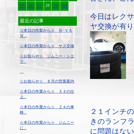
25
26
27
28
29
30
今日はレク
最近の記事
ヤ交換が有
☆本日の作業から☆ Ｎ−ＶＡ
Ｎ ..
☆本日の作業から☆ サス交換
☆お知らせ☆ ジムニー・シエ
ラ ..
☆お知らせ☆ ８月の営業案内
☆本日の作業から☆ Ｘ４の仕
上 ..
☆本日の作業から☆ Ｚ４の車
２１インチの
検 ..
きのランフ
☆本日の作業から☆ ジムニー
に ..
に問題はな