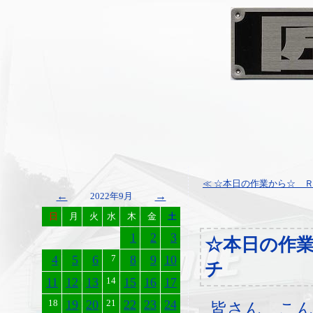
≪ ☆本日の作業から☆ 
←
→
2022年9月
日
月
火
水
木
金
土
1
2
3
☆本日の作
4
5
6
7
8
9
10
チ
11
12
13
14
15
16
17
18
19
20
21
22
23
24
皆さん、こ