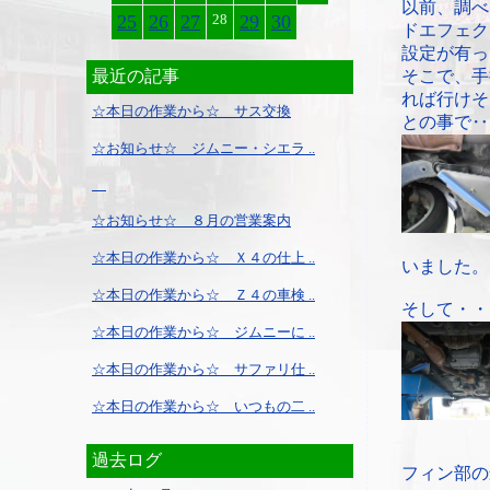
以前、調べ
25
26
27
28
29
30
ドエフェク
設定が有っ
最近の記事
そこで、手
れば行けそ
☆本日の作業から☆ サス交換
との事で‥
☆お知らせ☆ ジムニー・シエラ ..
☆お知らせ☆ ８月の営業案内
☆本日の作業から☆ Ｘ４の仕上 ..
いました。
☆本日の作業から☆ Ｚ４の車検 ..
そして・・
☆本日の作業から☆ ジムニーに ..
☆本日の作業から☆ サファリ仕 ..
☆本日の作業から☆ いつもの二 ..
過去ログ
フィン部の