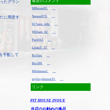
最近のコメント
ったグラン
MBrown95
on
Natural976
on
たに用意す
617area_info
on
William_42
on
Pure563
on
LindaT_37
on
を手配して
RxTips
on
Bio399
on
MJohnson1
on
taylor-johnson55
on
リンク
PIT HOUSE INOUE
当店のお勧めの逸品