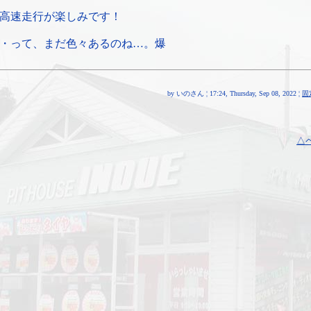
高速走行が楽しみです！
・って、まだ色々あるのね…。爆
by いのさん ¦ 17:24, Thursday, Sep 08, 2022 ¦
固
△