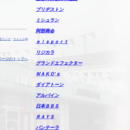
ブリヂストン
ミシュラン
阿部商会
定リンク
¦
コメント(0)
ｅｌｓｐｏｒｔ
リジカラ
ページのトップへ
グランドエフェクター
ＷＡＫＯ’ｓ
ダイアトーン
アルパイン
日本ＢＢＳ
ＲＡＹＳ
パンテーラ