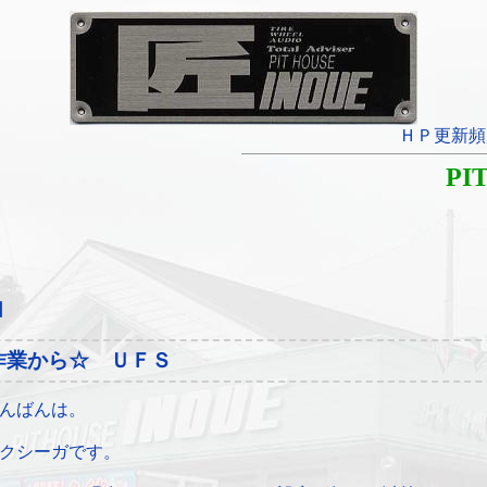
ＨＰ更新頻
PI
日
作業から☆ ＵＦＳ
んばんは。
クシーガです。