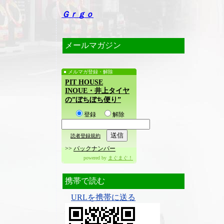
Ｇｒｇｏ
メールマガジン
メルマガ登録・解除
PIT HOUSE
INOUE・井上タイヤ
の”ぼちぼち便り”
登録
解除
読者登録規約
>>
バックナンバー
powered by
まぐまぐ！
携帯で読む
URLを携帯に送る