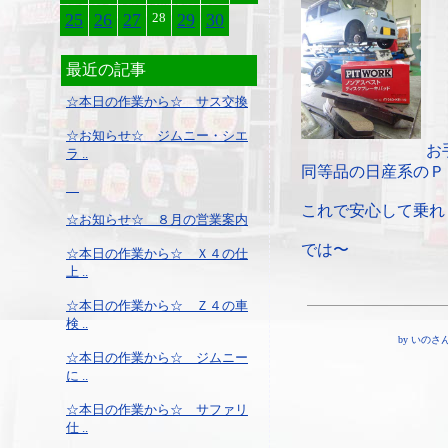
25
26
27
28
29
30
最近の記事
☆本日の作業から☆ サス交換
☆お知らせ☆ ジムニー・シエ
お
ラ ..
同等品の日産系のＰ
これで安心して乗れ
☆お知らせ☆ ８月の営業案内
では〜
☆本日の作業から☆ Ｘ４の仕
上 ..
☆本日の作業から☆ Ｚ４の車
検 ..
by いのさん ¦ 
☆本日の作業から☆ ジムニー
に ..
☆本日の作業から☆ サファリ
仕 ..