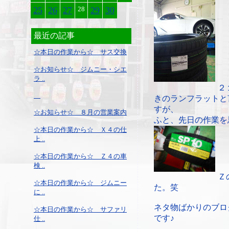
25
26
27
28
29
30
最近の記事
☆本日の作業から☆ サス交換
☆お知らせ☆ ジムニー・シエ
ラ ..
２
きのランフラットと
すが、
☆お知らせ☆ ８月の営業案内
ふと、先日の作業を
☆本日の作業から☆ Ｘ４の仕
上 ..
☆本日の作業から☆ Ｚ４の車
検 ..
Ｚ
☆本日の作業から☆ ジムニー
た。笑
に ..
ネタ物ばかりのブロ
☆本日の作業から☆ サファリ
です♪
仕 ..