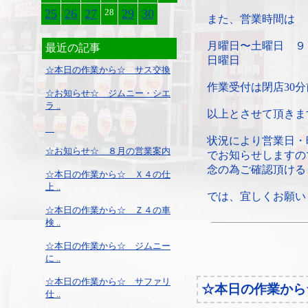
25
26
27
28
29
30
また、営業時間は
月曜日〜土曜日 ９
最近の記事
日曜日 ９：
☆本日の作業から☆ サス交換
作業受付は閉店30
☆お知らせ☆ ジムニー・シエ
ラ ..
以上とさせて頂きま
状況により営業日・
☆お知らせ☆ ８月の営業案内
でお知らせしますの
念の為ご確認頂ける
☆本日の作業から☆ Ｘ４の仕
上 ..
では、宜しくお願い
☆本日の作業から☆ Ｚ４の車
検 ..
☆本日の作業から☆ ジムニー
に ..
☆本日の作業から☆ サファリ
☆本日の作業から
仕 ..