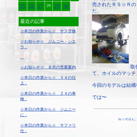
売されたＲＳ☆Ｒの
25
26
27
28
29
30
た。
最近の記事
☆本日の作業から☆ サス交換
☆お知らせ☆ ジムニー・シエ
ラ ..
取
☆お知らせ☆ ８月の営業案内
て、ホイルのマッチ
☆本日の作業から☆ Ｘ４の仕
上 ..
今回のモデルは結構
☆本日の作業から☆ Ｚ４の車
では〜
検 ..
☆本日の作業から☆ ジムニー
に ..
by いのさん ¦ 18
☆本日の作業から☆ サファリ
仕 ..