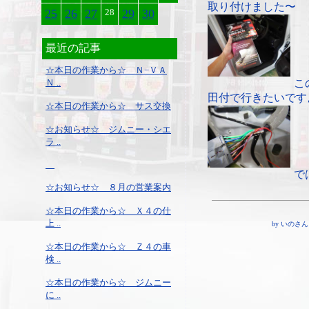
取り付けました〜
25
26
27
28
29
30
最近の記事
☆本日の作業から☆ Ｎ−ＶＡ
Ｎ ..
こ
田付で行きたいです
☆本日の作業から☆ サス交換
☆お知らせ☆ ジムニー・シエ
ラ ..
で
☆お知らせ☆ ８月の営業案内
☆本日の作業から☆ Ｘ４の仕
上 ..
by いのさん ¦ 1
☆本日の作業から☆ Ｚ４の車
検 ..
☆本日の作業から☆ ジムニー
に ..