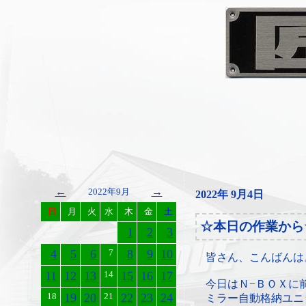
←
→
2022年9月
2022年 9月4日
日
月
火
水
木
金
土
☆本日の作業から
1
2
3
4
5
6
7
8
9
10
皆さん、こんばんは
11
12
13
14
15
16
17
今日はＮ−ＢＯＸに
18
19
20
21
22
23
24
ミラー自動格納ユニ