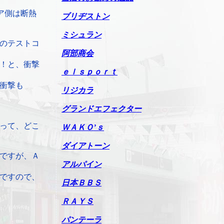
ア側は断熱
ブリヂストン
ミシュラン
のテストコ
阿部商会
！と、衝撃
ｅｌｓｐｏｒｔ
衝撃も
リジカラ
グランドエフェクター
って、どこ
ＷＡＫＯ’ｓ
ダイアトーン
ですが、Ａ
アルパイン
ですので、
日本ＢＢＳ
ＲＡＹＳ
パンテーラ