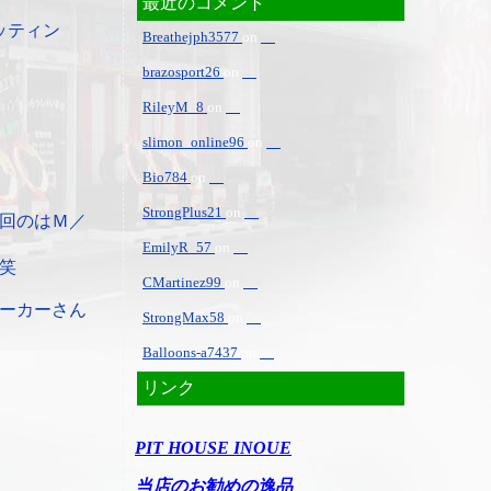
最近のコメント
ッティン
Breathejph3577
on
brazosport26
on
RileyM_8
on
slimon_online96
on
Bio784
on
StrongPlus21
on
回のはＭ／
EmilyR_57
on
笑
CMartinez99
on
ーカーさん
StrongMax58
on
Balloons-a7437
on
リンク
PIT HOUSE INOUE
当店のお勧めの逸品