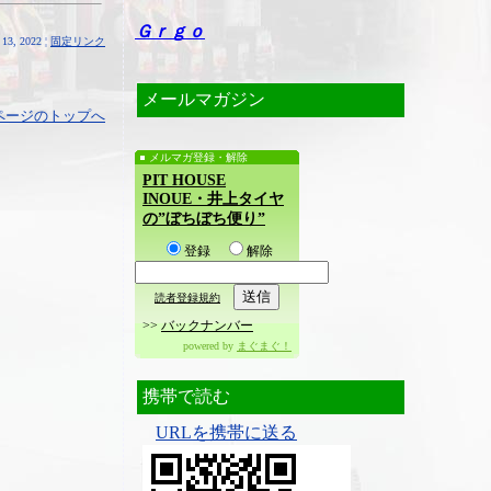
Ｇｒｇｏ
13, 2022 ¦
固定リンク
メールマガジン
ページのトップへ
メルマガ登録・解除
PIT HOUSE
INOUE・井上タイヤ
の”ぼちぼち便り”
登録
解除
読者登録規約
>>
バックナンバー
powered by
まぐまぐ！
携帯で読む
URLを携帯に送る