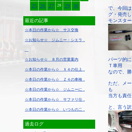
25
26
27
28
29
30
で、今回は
グ・発売し
最近の記事
モンスター
☆本日の作業から☆ サス交換
☆お知らせ☆ ジムニー・シエラ ..
パーツ的に
☆お知らせ☆ ８月の営業案内
Ｔ車用
☆本日の作業から☆ Ｘ４の仕上 ..
なので、勝
☆本日の作業から☆ Ｚ４の車検 ..
ただ、メー
も
☆本日の作業から☆ ジムニーに ..
当方も責任
☆本日の作業から☆ サファリ仕 ..
と、言う訳
☆本日の作業から☆ いつもの二 ..
過去ログ