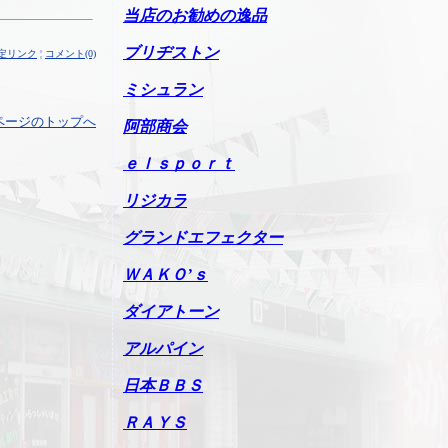
当店のお勧めの逸品
ブリヂストン
定リンク
¦
コメント(0)
ミシュラン
ページのトップへ
阿部商会
ｅｌｓｐｏｒｔ
リジカラ
グランドエフェクター
ＷＡＫＯ’ｓ
ダイアトーン
アルパイン
日本ＢＢＳ
ＲＡＹＳ