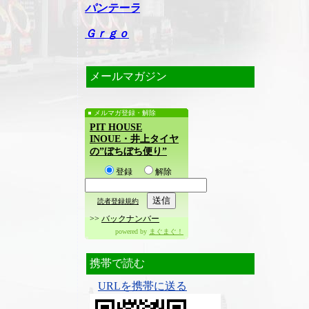
パンテーラ
Ｇｒｇｏ
メールマガジン
メルマガ登録・解除
PIT HOUSE
INOUE・井上タイヤ
の”ぼちぼち便り”
登録
解除
読者登録規約
>>
バックナンバー
powered by
まぐまぐ！
携帯で読む
URLを携帯に送る