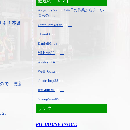
最近のコメント
AnyaJulySn
on
☆本日の作業から☆ い
つもの・ ..
１も１本含
karen_brown56
on
TLee93
on
DanielM_53
on
WHarris89
on
Ashley_14
on
Well_Guru
on
clinicshop38
on
ので、更新
RxGuru30
on
StrongWay95
on
リンク
ね。
PIT HOUSE INOUE