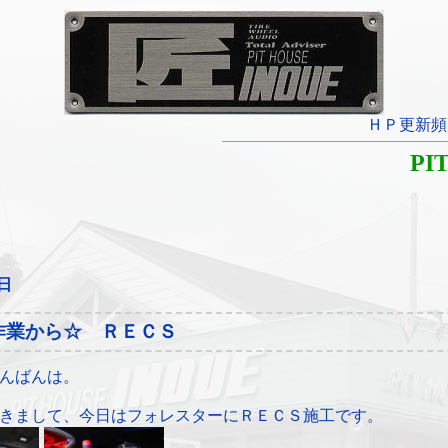
ＨＰ更新頻
PI
4日
作業から☆ ＲＥＣＳ
んばんは。
きまして、今日はフォレスターにＲＥＣＳ施工です。