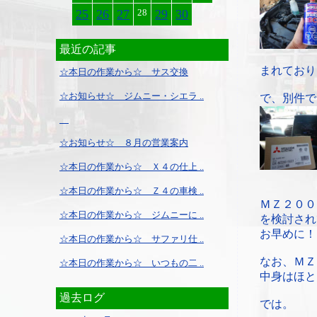
25
26
27
28
29
30
最近の記事
まれており
☆本日の作業から☆ サス交換
☆お知らせ☆ ジムニー・シエラ ..
で、別件で
☆お知らせ☆ ８月の営業案内
☆本日の作業から☆ Ｘ４の仕上 ..
☆本日の作業から☆ Ｚ４の車検 ..
ＭＺ２００
☆本日の作業から☆ ジムニーに ..
を検討され
お早めに！
☆本日の作業から☆ サファリ仕 ..
なお、ＭＺ
☆本日の作業から☆ いつもの二 ..
中身はほと
過去ログ
では。