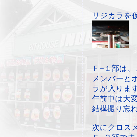
リジカラを
Ｆ−１部は
メンバーと
ラが入りま
午前中は大
結構撮り忘
次にクロス