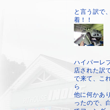
と言う訳で
着！！
ハイパーレ
店された訳
で来て、こ
ら
他に何かあ
ったので、