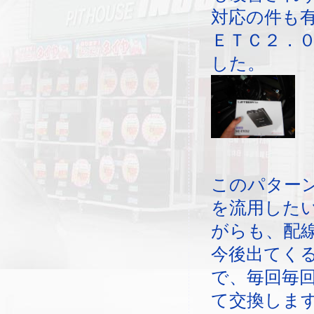
対応の件も
ＥＴＣ２．
した。
このパター
を流用した
がらも、配
今後出てく
で、毎回毎
て交換しま