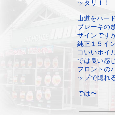
ッタリ！！
山道をハー
ブレーキの
ザインです
純正１５イ
コいいホイ
では良い感
フロントの
ップで隠れる
では〜