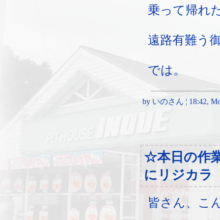
乗って帰れ
遠路有難う
では。
by いのさん ¦ 18:42, Mond
☆本日の作
にリジカラ
皆さん、こ