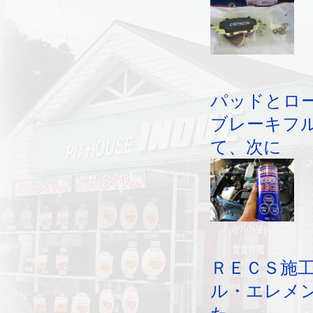
パッドとロ
ブレーキフ
て、次に
ＲＥＣＳ施
ル・エレメ