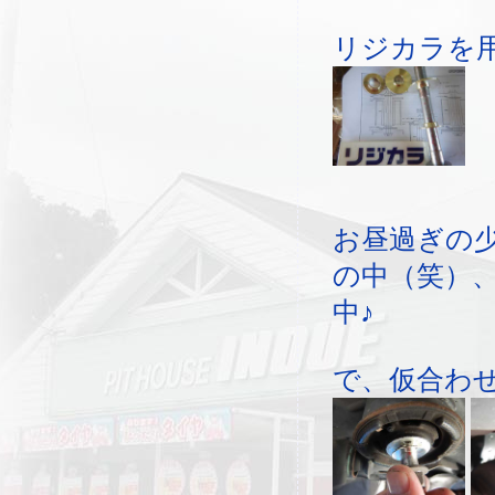
リジカラを
お昼過ぎの
の中（笑）
中♪
で、仮合わ