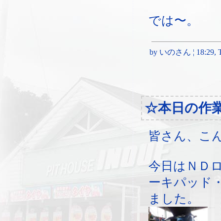
では〜。
by いのさん ¦ 18:29, Th
☆本日の作
皆さん、こ
今日はＮＤ
ーキパッド
ました。