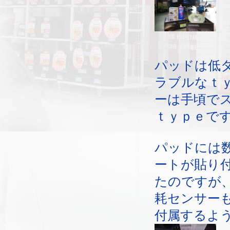
パッドは低
ラブルなｔ
ーは手頃で
ｔｙｐｅで
パッドには
ートが貼り
たのですが
耗センサー
付属するよ