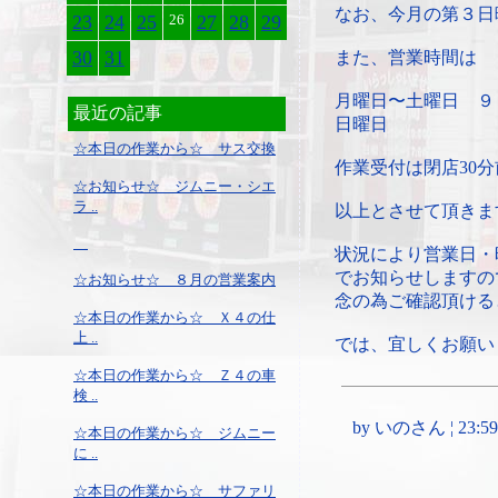
なお、今月の第３日
23
24
25
26
27
28
29
30
31
また、営業時間は
月曜日〜土曜日 ９
最近の記事
日曜日 ９：
☆本日の作業から☆ サス交換
作業受付は閉店30
☆お知らせ☆ ジムニー・シエ
ラ ..
以上とさせて頂きま
状況により営業日・
でお知らせしますの
☆お知らせ☆ ８月の営業案内
念の為ご確認頂ける
☆本日の作業から☆ Ｘ４の仕
上 ..
では、宜しくお願い
☆本日の作業から☆ Ｚ４の車
検 ..
by いのさん ¦ 23:59, 
☆本日の作業から☆ ジムニー
に ..
☆本日の作業から☆ サファリ