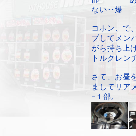
ない‥爆
コホン、で
プしてメン
がら持ち上
トルクレン
さて、お昼
ましてリア
−１部。