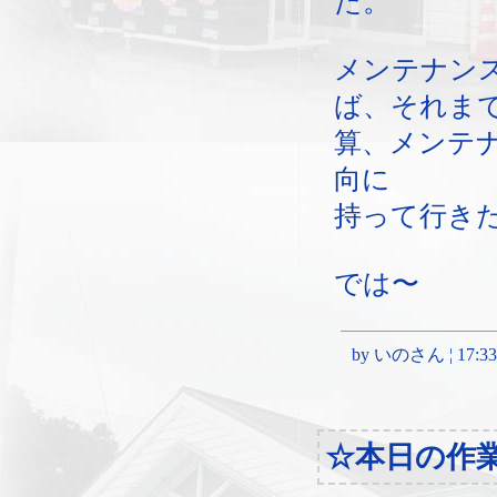
た。
メンテナン
ば、それま
算、メンテ
向に
持って行き
では〜
by いのさん ¦ 17:33, 
☆本日の作