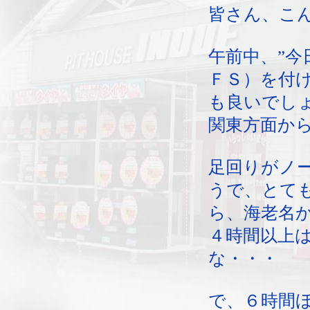
皆さん、こ
午前中、”今
ＦＳ）を付
も良いでしょ
関東方面か
足回りがノ
うで、とて
ら、海老名
４時間以上
な・・・
で、６時間