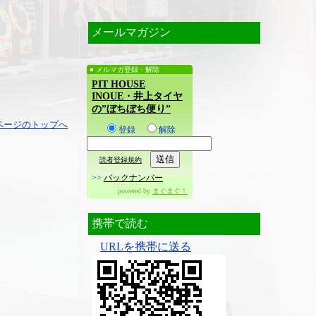
メールマガジン
メルマガ登録・解除
PIT HOUSE
INOUE・井上タイヤ
の”ぼちぼち便り”
ページのトップへ
登録
解除
読者登録規約
>>
バックナンバー
powered by
まぐまぐ！
携帯で読む
URLを携帯に送る