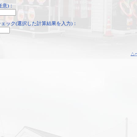
任意)：
ェック(選択した計算結果を入力)：
△