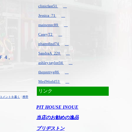
clinicfast51
on
Jessica_71
on
mainemrc89
on
CaseyT2
on
pharmfind74
on
SandraA_220
on
Ｆ４。
ashley.taylor34
on
theprettyg86
on
MedWorld53
on
リンク
コメントを書く
¦
携帯
PIT HOUSE INOUE
当店のお勧めの逸品
ブリヂストン