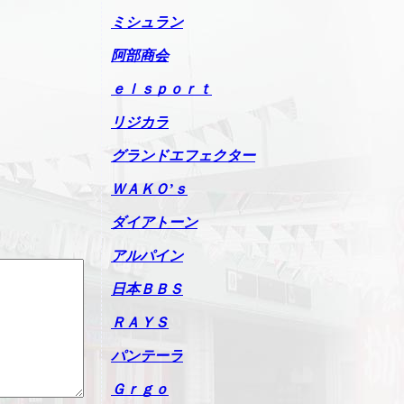
ミシュラン
阿部商会
ｅｌｓｐｏｒｔ
リジカラ
グランドエフェクター
ＷＡＫＯ’ｓ
ダイアトーン
アルパイン
日本ＢＢＳ
ＲＡＹＳ
パンテーラ
Ｇｒｇｏ