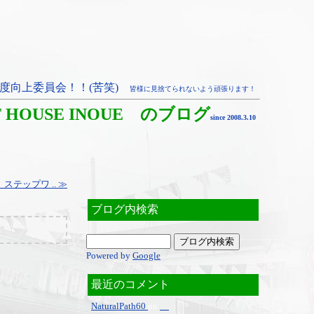
度向上委員会！！(苦笑)
皆様に見捨てられないよう頑張ります！
T HOUSE INOUE のブログ
since 2008.3.10
テップワ .. ≫
ブログ内検索
Powered by
Google
最近のコメント
NaturalPath60
on