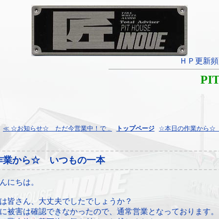
ＨＰ更新頻
PI
≪ ☆お知らせ☆ ただ今営業中！で ..
¦
トップページ
¦
☆本日の作業から☆ ス
作業から☆ いつもの一本
んにちは。
は皆さん、大丈夫でしたでしょうか？
に被害は確認できなかったので、通常営業となっております。