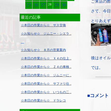
ご来店の際
25
26
27
28
29
30
さて、今日
最近の記事
とりあえず
☆本日の作業から☆ サス交換
☆お知らせ☆ ジムニー・シエラ ..
☆お知らせ☆ ８月の営業案内
後はオイル
☆本日の作業から☆ Ｘ４の仕上 ..
☆本日の作業から☆ Ｚ４の車検 ..
では。
☆本日の作業から☆ ジムニーに ..
☆本日の作業から☆ サファリ仕 ..
☆本日の作業から☆ いつもの二 ..
■コメント
☆本日の作業から☆ ドラレコ