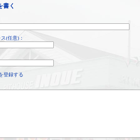
を書く
ス(任意)：
を登録する