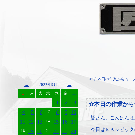
≪ ☆本日の作業から☆ デ
←
→
2022年9月
日
月
火
水
木
金
土
1
2
3
☆本日の作業から
4
5
6
7
8
9
10
皆さん、こんばんは
11
12
13
14
15
16
17
今日はＥＫシビック
18
19
20
21
22
23
24