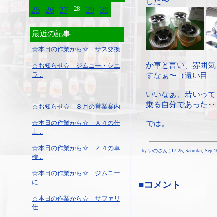
した〜
25
26
27
28
29
30
最近の記事
☆本日の作業から☆ サス交換
か車と言い、雰囲気
☆お知らせ☆ ジムニー・シエ
ラ ..
すなぁ〜（遠い目
いいなぁ、若いって
乗る自分であった‥
☆お知らせ☆ ８月の営業案内
☆本日の作業から☆ Ｘ４の仕
では。
上 ..
☆本日の作業から☆ Ｚ４の車
by いのさん ¦ 17:25, Saturday, Sep 10
検 ..
☆本日の作業から☆ ジムニー
に ..
■コメント
☆本日の作業から☆ サファリ
仕 ..