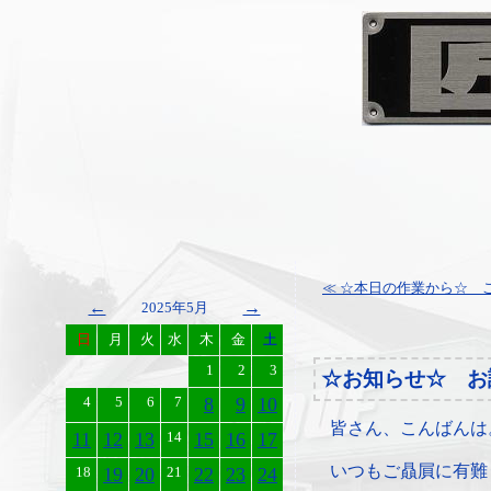
≪ ☆本日の作業から☆ ご
←
→
2025年5月
日
月
火
水
木
金
土
1
2
3
☆お知らせ☆ お
4
5
6
7
8
9
10
皆さん、こんばんは
11
12
13
14
15
16
17
いつもご贔屓に有難
18
19
20
21
22
23
24