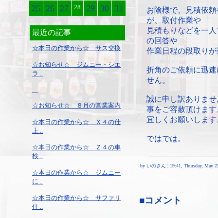
25
26
27
28
29
30
31
お陰様で、見積依頼
が、取付作業や
見積もりなどを一人
最近の記事
の回答や
☆本日の作業から☆ サス交換
作業日程の段取りが
☆お知らせ☆ ジムニー・シエ
折角のご依頼に迅速
ラ ..
せん。
誠に申し訳ありませ
☆お知らせ☆ ８月の営業案内
事をご容赦頂けます
宜しくお願いします
☆本日の作業から☆ Ｘ４の仕
上 ..
ではでは。
☆本日の作業から☆ Ｚ４の車
検 ..
by いのさん ¦ 19:41, Thursday, May 22
☆本日の作業から☆ ジムニー
に ..
☆本日の作業から☆ サファリ
■コメント
仕 ..