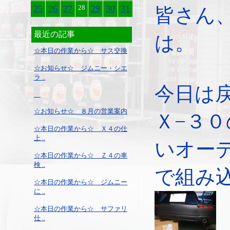
25
26
27
28
29
30
31
皆さん
最近の記事
は。
☆本日の作業から☆ サス交換
☆お知らせ☆ ジムニー・シエ
ラ ..
今日は
☆お知らせ☆ ８月の営業案内
Ｘ−３
☆本日の作業から☆ Ｘ４の仕
上 ..
いオー
☆本日の作業から☆ Ｚ４の車
検 ..
で組み
☆本日の作業から☆ ジムニー
に ..
☆本日の作業から☆ サファリ
仕 ..