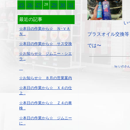
25
26
27
28
29
30
31
最近の記事
い
☆本日の作業から☆ Ｎ−ＶＡ
Ｎ ..
プラスオイル交換等
☆本日の作業から☆ サス交換
では〜
☆お知らせ☆ ジムニー・シエ
ラ ..
by いのさん ¦ 1
☆お知らせ☆ ８月の営業案内
☆本日の作業から☆ Ｘ４の仕
上 ..
☆本日の作業から☆ Ｚ４の車
検 ..
☆本日の作業から☆ ジムニー
に ..