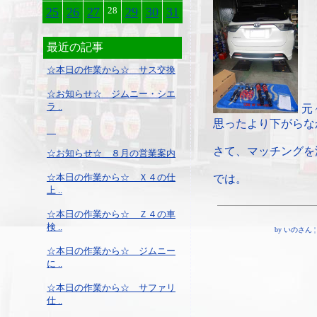
25
26
27
28
29
30
31
最近の記事
☆本日の作業から☆ サス交換
☆お知らせ☆ ジムニー・シエ
ラ ..
元
思ったより下がらな
さて、マッチングを
☆お知らせ☆ ８月の営業案内
☆本日の作業から☆ Ｘ４の仕
では。
上 ..
☆本日の作業から☆ Ｚ４の車
検 ..
by いのさん ¦ 19
☆本日の作業から☆ ジムニー
に ..
☆本日の作業から☆ サファリ
仕 ..