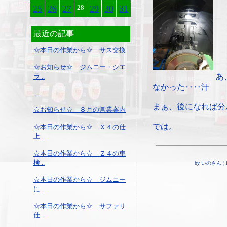
25
26
27
28
29
30
31
最近の記事
☆本日の作業から☆ サス交換
☆お知らせ☆ ジムニー・シエ
あ
ラ ..
なかった‥‥汗
まぁ、後になれば分
☆お知らせ☆ ８月の営業案内
では。
☆本日の作業から☆ Ｘ４の仕
上 ..
☆本日の作業から☆ Ｚ４の車
検 ..
by いのさん ¦ 18:
☆本日の作業から☆ ジムニー
に ..
☆本日の作業から☆ サファリ
仕 ..