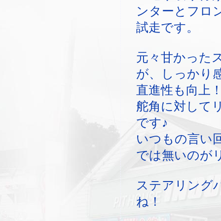
ンターとフロ
試走です。
元々甘かった
が、しっかり
直進性も向上
舵角に対して
です♪
いつもの言い
では無いのが
ステアリング
ね！