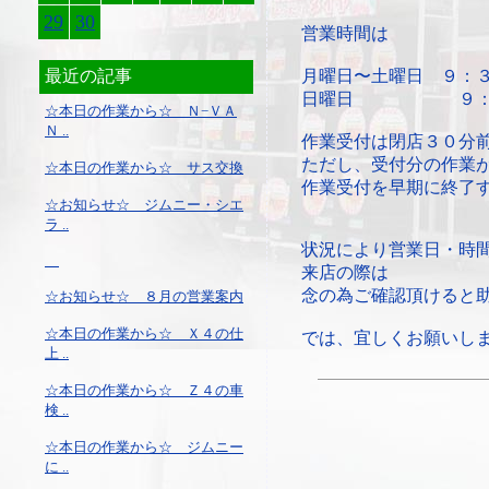
29
30
営業時間は
最近の記事
月曜日〜土曜日 ９：
日曜日 ９：３
☆本日の作業から☆ Ｎ−ＶＡ
Ｎ ..
作業受付は閉店３０分
ただし、受付分の作業
☆本日の作業から☆ サス交換
作業受付を早期に終了
☆お知らせ☆ ジムニー・シエ
ラ ..
状況により営業日・時
来店の際は
念の為ご確認頂けると
☆お知らせ☆ ８月の営業案内
☆本日の作業から☆ Ｘ４の仕
では、宜しくお願いし
上 ..
☆本日の作業から☆ Ｚ４の車
検 ..
☆本日の作業から☆ ジムニー
に ..