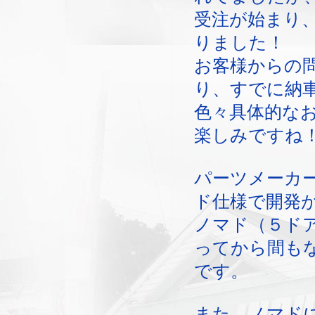
受注が始まり
りました！
お客様からの
り、すでに納
色々具体的な
楽しみですね
パーツメーカ
ド仕様で開発
ノマド（５ド
ってから間も
です。
また、ノマド