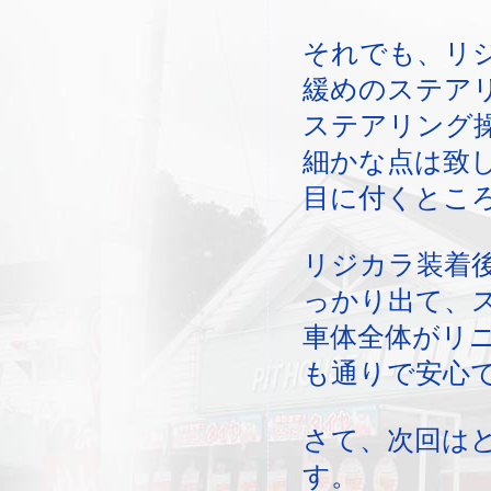
それでも、リ
緩めのステア
ステアリング
細かな点は致
目に付くとこ
リジカラ装着
っかり出て、
車体全体がリ
も通りで安心
さて、次回は
す。