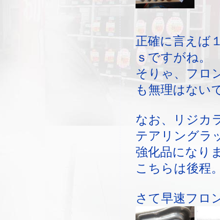
正確に言えば
ｓですがね。
そりゃ、フロ
も無理はない
なお、リジカ
テアリングラ
強化品になり
こちらは後程
さて早速フロ