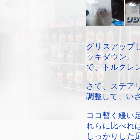
グリスアップ
ッキダウン。
で、トルクレ
さて、ステア
調整して、い
ココ暫く緩い
れらに比べれ
しっかりした