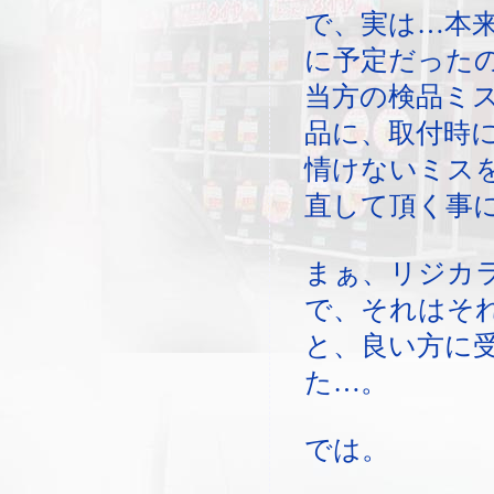
で、実は…本
に予定だった
当方の検品ミ
品に、取付時
情けないミス
直して頂く事
まぁ、リジカ
で、それはそ
と、良い方に
た…。
では。