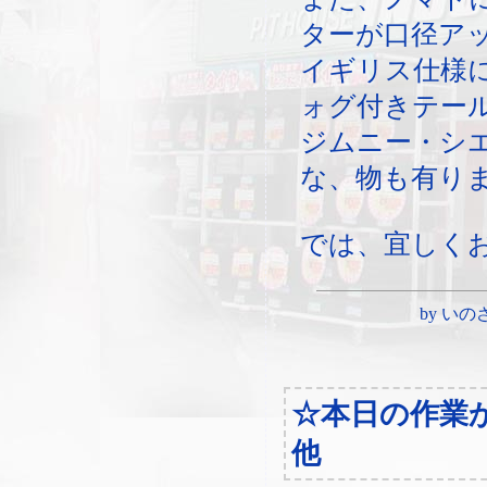
ターが口径ア
イギリス仕様
ォグ付きテー
ジムニー・シ
な、物も有り
では、宜しく
by いのさん 
☆本日の作業
他