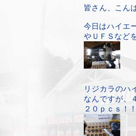
皆さん、こん
今日はハイエ
やＵＦＳなど
リジカラのハ
なんですが、
２０ｐｃｓ！