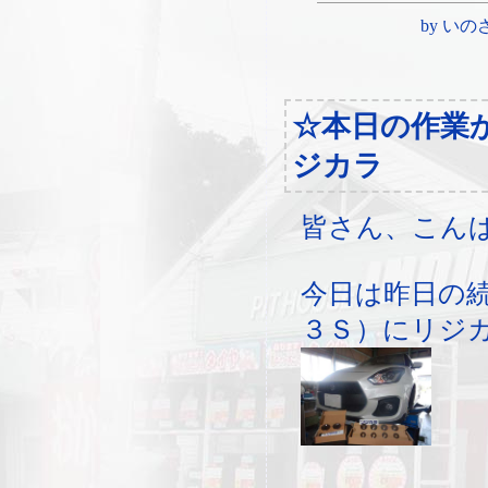
by いのさん 
☆本日の作業
ジカラ
皆さん、こん
今日は昨日の
３Ｓ）にリジ