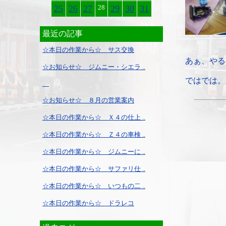
25
26
27
28
29
30
31
最近の記事
☆本日の作業から☆ サス交換
あぁ、やる
☆お知らせ☆ ジムニー・シエラ ..
ではでは。
☆お知らせ☆ ８月の営業案内
☆本日の作業から☆ Ｘ４の仕上 ..
☆本日の作業から☆ Ｚ４の車検 ..
☆本日の作業から☆ ジムニーに ..
☆本日の作業から☆ サファリ仕 ..
☆本日の作業から☆ いつもの二 ..
☆本日の作業から☆ ドラレコ