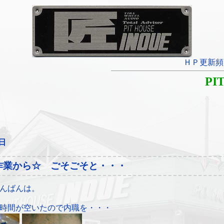
ＨＰ更新頻
PI
0日
作業から☆ ごそごそと・・・
んばんは。
時間が空いたので内職を・・・