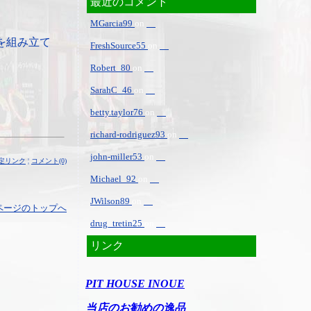
最近のコメント
MGarcia99
on
を組み立て
FreshSource55
on
Robert_80
on
SarahC_46
on
betty.taylor76
on
richard-rodriguez93
on
john-miller53
on
定リンク
¦
コメント(0)
Michael_92
on
JWilson89
on
ページのトップへ
drug_tretin25
on
リンク
PIT HOUSE INOUE
当店のお勧めの逸品