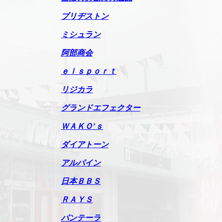
ブリヂストン
ミシュラン
阿部商会
ｅｌｓｐｏｒｔ
リジカラ
グランドエフェクター
ＷＡＫＯ’ｓ
ダイアトーン
アルパイン
日本ＢＢＳ
ＲＡＹＳ
パンテーラ