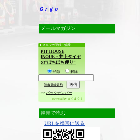
Ｇｒｇｏ
メールマガジン
メルマガ登録・解除
PIT HOUSE
INOUE・井上タイヤ
の”ぼちぼち便り”
登録
解除
読者登録規約
>>
バックナンバー
powered by
まぐまぐ！
携帯で読む
URLを携帯に送る