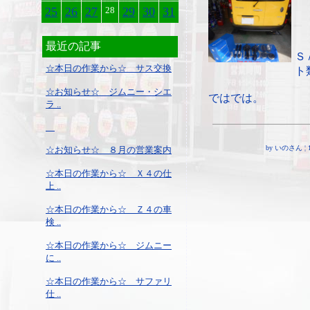
25
26
27
28
29
30
31
最近の記事
Ｓ
☆本日の作業から☆ サス交換
ト
☆お知らせ☆ ジムニー・シエ
ではでは。
ラ ..
by いのさん ¦ 19:
☆お知らせ☆ ８月の営業案内
☆本日の作業から☆ Ｘ４の仕
上 ..
☆本日の作業から☆ Ｚ４の車
検 ..
☆本日の作業から☆ ジムニー
に ..
☆本日の作業から☆ サファリ
仕 ..