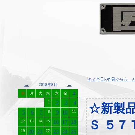
≪ ☆本日の作業から☆ 
←
→
2018年8月
日
月
火
水
木
金
土
1
2
3
4
☆新製
5
6
7
8
9
10
11
Ｓ ５７
12
13
14
15
16
17
18
19
20
21
22
23
24
25