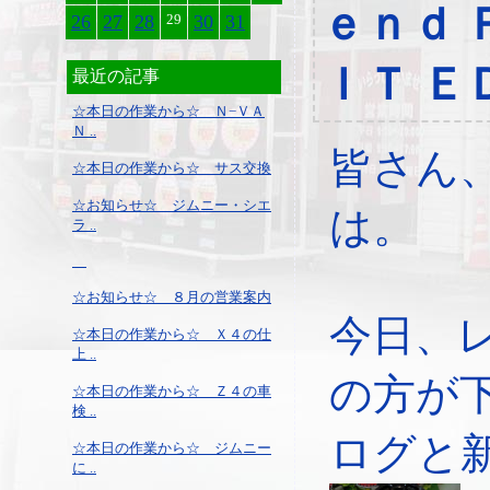
ｅｎｄ 
26
27
28
29
30
31
ＩＴ Ｅ
最近の記事
☆本日の作業から☆ Ｎ−ＶＡ
Ｎ ..
皆さん
☆本日の作業から☆ サス交換
☆お知らせ☆ ジムニー・シエ
は。
ラ ..
☆お知らせ☆ ８月の営業案内
今日、
☆本日の作業から☆ Ｘ４の仕
上 ..
の方が
☆本日の作業から☆ Ｚ４の車
検 ..
ログと
☆本日の作業から☆ ジムニー
に ..