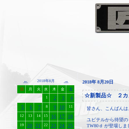
←
→
2018年8月
2018年 8月20日
日
月
火
水
木
金
土
☆新製品☆ ２カ
1
2
3
4
5
6
7
8
9
10
11
皆さん、こんばんは
12
13
14
15
16
17
18
ユピテルから待望の２
19
20
21
22
23
24
25
TW80ｄ が登場し