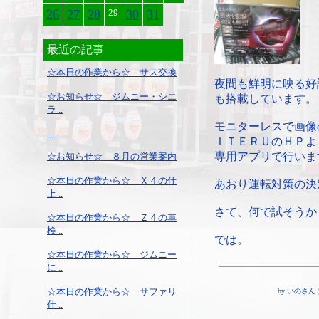
26
27
28
29
30
31
最近の記事
☆本日の作業から☆ サス交換
夜間も鮮明に映る好
☆お知らせ☆ ジムニー・シエ
も搭載しています。
ラ ..
モニターレスで画像
ＩＴＥＲＵのＨＰよ
専用アプリで行いま
☆お知らせ☆ ８月の営業案内
☆本日の作業から☆ Ｘ４の仕
あおり運転対策の決
上 ..
さて、何で試そうか
☆本日の作業から☆ Ｚ４の車
検 ..
では。
☆本日の作業から☆ ジムニー
に ..
☆本日の作業から☆ サファリ
by いのさん ¦ 1
仕 ..