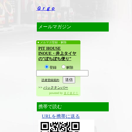
Ｇｒｇｏ
メールマガジン
メルマガ登録・解除
PIT HOUSE
INOUE・井上タイヤ
の”ぼちぼち便り”
登録
解除
読者登録規約
>>
バックナンバー
powered by
まぐまぐ！
携帯で読む
URLを携帯に送る