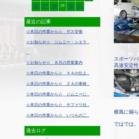
26
27
28
29
30
31
最近の記事
☆本日の作業から☆ サス交換
☆お知らせ☆ ジムニー・シエラ ..
スポーツバ
☆お知らせ☆ ８月の営業案内
高速安定性
☆本日の作業から☆ Ｘ４の仕上 ..
☆本日の作業から☆ Ｚ４の車検 ..
☆本日の作業から☆ ジムニーに ..
☆本日の作業から☆ サファリ仕 ..
横風に煽ら
☆本日の作業から☆ いつもの二 ..
ではでは。
過去ログ