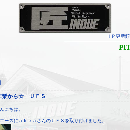
ＨＰ更新頻
PI
日
作業から☆ ＵＦＳ
んにちは。
エースにａｋｅａさんのＵＦＳを取り付けました。