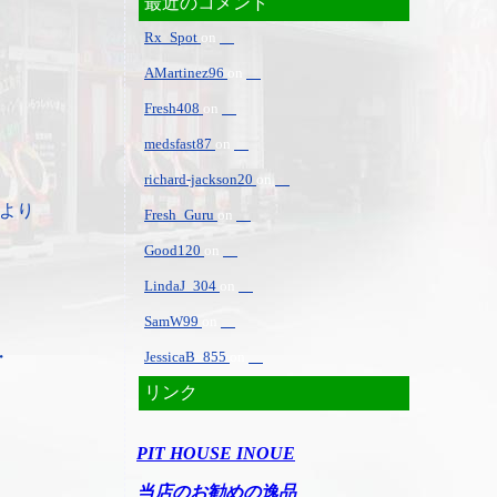
最近のコメント
Rx_Spot
on
AMartinez96
on
Fresh408
on
medsfast87
on
richard-jackson20
on
より
Fresh_Guru
on
Good120
on
LindaJ_304
on
SamW99
on
・
JessicaB_855
on
リンク
PIT HOUSE INOUE
当店のお勧めの逸品