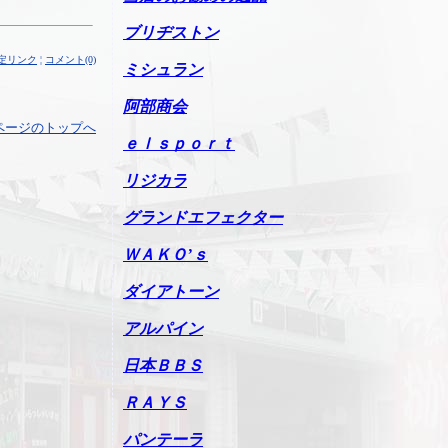
ブリヂストン
定リンク
¦
コメント(0)
ミシュラン
阿部商会
ページのトップへ
ｅｌｓｐｏｒｔ
リジカラ
グランドエフェクター
ＷＡＫＯ’ｓ
ダイアトーン
アルパイン
日本ＢＢＳ
ＲＡＹＳ
パンテーラ