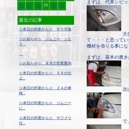
まずは、代車シビッ
26
27
28
29
30
31
最近の記事
☆本日の作業から☆ サス交換
大
☆お知らせ☆ ジムニー・シエ
て・・・と思ってい
ラ ..
機材を借りる事にな
まずは、基本の磨き
☆お知らせ☆ ８月の営業案内
☆本日の作業から☆ Ｘ４の仕
上 ..
☆本日の作業から☆ Ｚ４の車
次
検 ..
☆本日の作業から☆ ジムニー
に ..
☆本日の作業から☆ サファリ
で
仕 ..