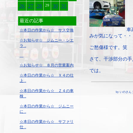
26
27
28
29
30
31
最近の記事
車
☆本日の作業から☆ サス交換
みが気になって・・
☆お知らせ☆ ジムニー・シエ
ラ ..
ご愁傷様です。笑
さて、干渉部分の手
☆お知らせ☆ ８月の営業案内
では。
☆本日の作業から☆ Ｘ４の仕
上 ..
☆本日の作業から☆ Ｚ４の車
by いのさん ¦ 13
検 ..
☆本日の作業から☆ ジムニー
に ..
☆本日の作業から☆ サファリ
仕 ..