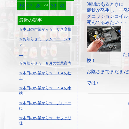
時間のあるときに
26
27
28
29
30
31
症状が発生し、一発
グニッションコイル
最近の記事
死んでるみたい・・
☆本日の作業から☆ サス交換
☆お知らせ☆ ジムニー・シエ
ラ ..
た
換！
☆お知らせ☆ ８月の営業案内
お陰さまでまだまだ
☆本日の作業から☆ Ｘ４の仕
上 ..
では♪
☆本日の作業から☆ Ｚ４の車
検 ..
☆本日の作業から☆ ジムニー
に ..
☆本日の作業から☆ サファリ
仕 ..