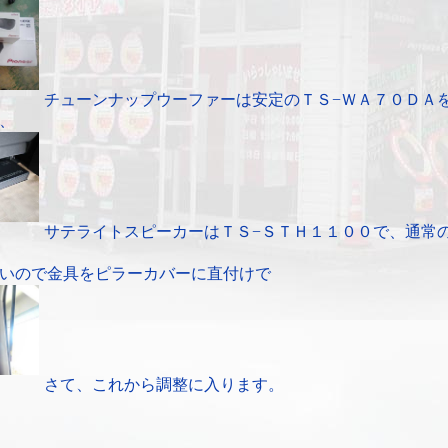
チューンナップウーファーは安定のＴＳ−ＷＡ７０ＤＡ
、
サテライトスピーカーはＴＳ−ＳＴＨ１１００で、通常
いので金具をピラーカバーに直付けで
さて、これから調整に入ります。