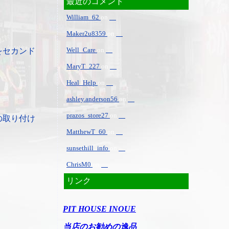
最近のコメント
William_62
on
Maker2u8359
on
Well_Care
on
をセカンド
MaryT_227
on
Heal_Help
on
ashley.anderson56
on
prazos_store27
on
の取り付け
MatthewT_60
on
sunsethill_info
on
ChrisM0
on
リンク
PIT HOUSE INOUE
当店のお勧めの逸品