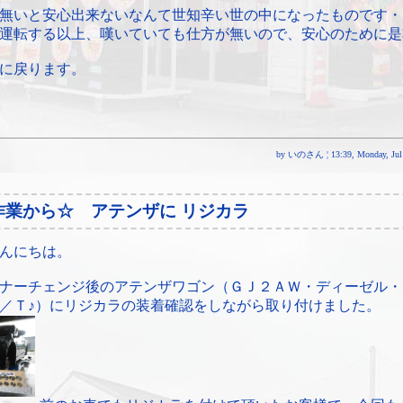
無いと安心出来ないなんて世知辛い世の中になったものです・
運転する以上、嘆いていても仕方が無いので、安心のために是
に戻ります。
by いのさん ¦ 13:39, Monday, Jul 
作業から☆ アテンザに リジカラ
んにちは。
ナーチェンジ後のアテンザワゴン（ＧＪ２ＡＷ・ディーゼル・
／Ｔ♪）にリジカラの装着確認をしながら取り付けました。