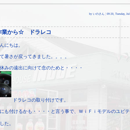
by いのさん ¦ 09:20, Tuesday, Jul 
作業から☆ ドラレコ
んにちは。
て暑さが戻ってきました。。。。
休みの遠出に向けて念のためと・・・・
ドラレコの取り付けです。
にも付けるかも・・・・と言う事で、ＷｉＦｉモデルのユピテ
した。