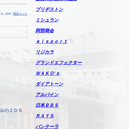
ブリヂストン
31, 2018 ¦
固定リンク
ミシュラン
阿部商会
ｅｌｓｐｏｒｔ
リジカラ
グランドエフェクター
ＷＡＫＯ’ｓ
ダイアトーン
アルパイン
日本ＢＢＳ
ルのＺＤ６
ＲＡＹＳ
パンテーラ