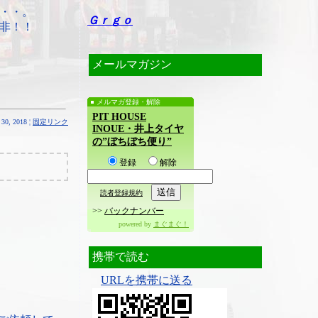
・・。
Ｇｒｇｏ
非！！
メールマガジン
メルマガ登録・解除
PIT HOUSE
30, 2018 ¦
固定リンク
INOUE・井上タイヤ
の”ぼちぼち便り”
登録
解除
読者登録規約
>>
バックナンバー
powered by
まぐまぐ！
携帯で読む
URLを携帯に送る