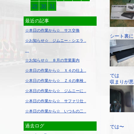
29
30
31
最近の記事
☆本日の作業から☆ サス交換
シート裏に
☆お知らせ☆ ジムニー・シエラ ..
☆お知らせ☆ ８月の営業案内
☆本日の作業から☆ Ｘ４の仕上 ..
では
☆本日の作業から☆ Ｚ４の車検 ..
収まりが悪
☆本日の作業から☆ ジムニーに ..
☆本日の作業から☆ サファリ仕 ..
☆本日の作業から☆ いつもの二 ..
過去ログ
では〜