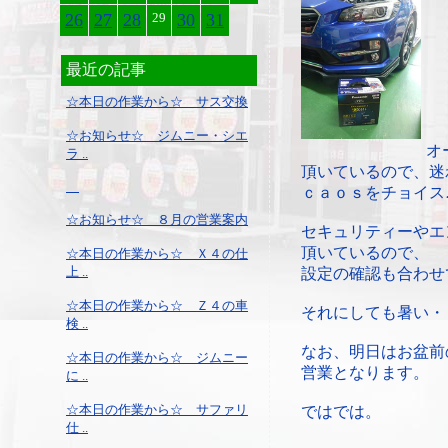
26
27
28
29
30
31
最近の記事
☆本日の作業から☆ サス交換
☆お知らせ☆ ジムニー・シエ
オ
ラ ..
頂いているので、迷
ｃａｏｓをチョイス
☆お知らせ☆ ８月の営業案内
セキュリティーやエ
頂いているので、
☆本日の作業から☆ Ｘ４の仕
上 ..
設定の確認も合わせ
☆本日の作業から☆ Ｚ４の車
それにしても暑い・
検 ..
なお、明日はお盆前
☆本日の作業から☆ ジムニー
営業となります。
に ..
☆本日の作業から☆ サファリ
ではでは。
仕 ..