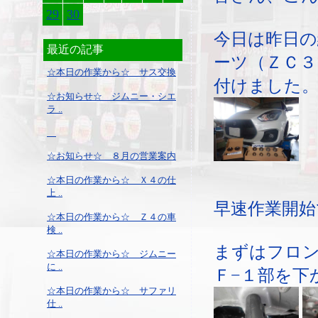
29
30
今日は昨日
最近の記事
ーツ（ＺＣ３
☆本日の作業から☆ サス交換
付けました
☆お知らせ☆ ジムニー・シエ
ラ ..
☆お知らせ☆ ８月の営業案内
☆本日の作業から☆ Ｘ４の仕
上 ..
早速作業開始
☆本日の作業から☆ Ｚ４の車
検 ..
まずはフロ
☆本日の作業から☆ ジムニー
に ..
Ｆ−１部を下
☆本日の作業から☆ サファリ
仕 ..