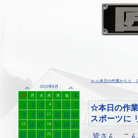
≪ ☆本日の作業から☆ ス
←
→
2025年6月
日
月
火
水
木
金
土
1
2
3
4
5
6
7
☆本日の作
8
9
10
11
12
13
14
スポーツに 
15
16
17
18
19
20
21
22
23
24
25
26
27
28
皆さん、こ