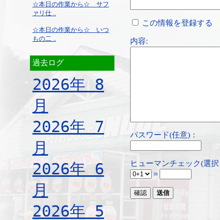
☆本日の作業から☆ サフ
ァリ仕 ..
この情報を登録する
☆本日の作業から☆ いつ
もの二 ..
内容:
過去ログ
2026年 8
月
2026年 7
パスワード(任意)：
月
ヒューマンチェック(選択
2026年 6
＝
月
2026年 5