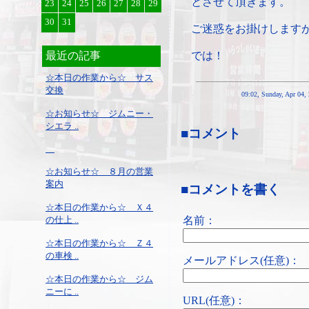
とさせて頂きます。
23
24
25
26
27
28
29
30
31
ご迷惑をお掛けします
最近の記事
では！
☆本日の作業から☆ サス
交換
09:02, Sunday, Apr 04,
☆お知らせ☆ ジムニー・
シエラ ..
■コメント
☆お知らせ☆ ８月の営業
案内
■コメントを書く
☆本日の作業から☆ Ｘ４
名前：
の仕上 ..
☆本日の作業から☆ Ｚ４
の車検 ..
メールアドレス(任意)：
☆本日の作業から☆ ジム
ニーに ..
URL(任意)：