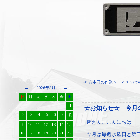
≪ ☆本日の作業☆ Ｚ３３のマフ
←
→
2026年8月
日
月
火
水
木
金
土
1
☆お知らせ☆ 今月
2
3
4
5
6
7
8
皆さん、こんにちは。
9
10
11
12
13
14
15
16
17
18
19
20
21
22
今月は毎週水曜日と第