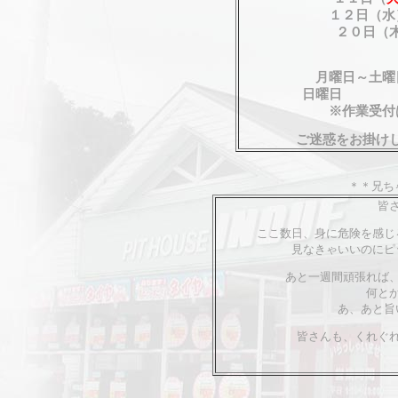
１２日（水
２０日（
月曜日～土曜
日曜日 ９
※作業受付
ご迷惑をお掛け
＊＊兄ち
皆
ここ数日、身に危険を感じ
見なきゃいいのにピ
あと一週間頑張れば
何と
あ、あと旨
皆さんも、
くれぐ