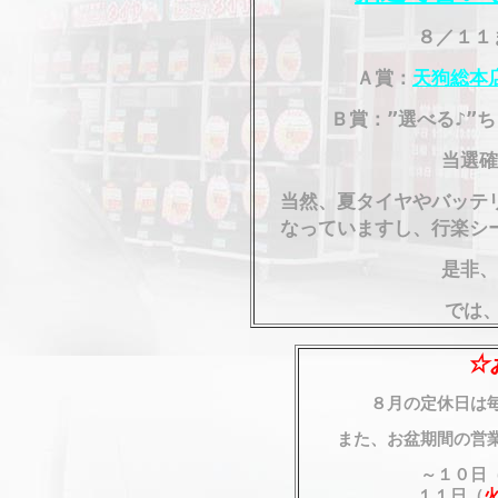
８／１１
Ａ賞：
天狗総本
Ｂ賞：”選べる♪”
当選確
当然、夏タイヤやバッテ
なっていますし、行楽シ
是非、
では
☆
８月の定休日は
また、お盆期間の営
～１０
１１日（