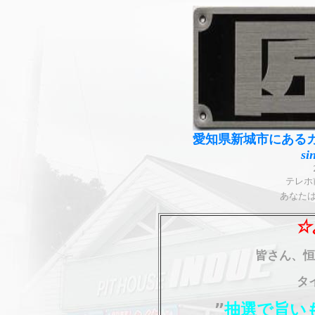
愛知県新城市にある
si
あなた
☆
皆さん、恒
タ
”
抽選で旨い