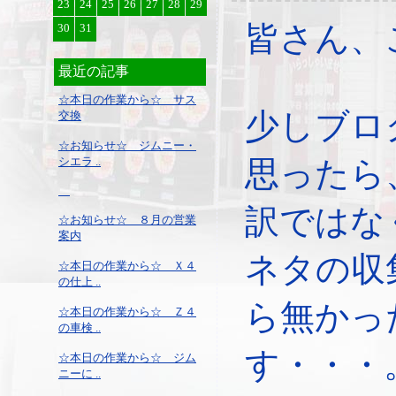
23
24
25
26
27
28
29
皆さん、
30
31
最近の記事
☆本日の作業から☆ サス
少しブロ
交換
☆お知らせ☆ ジムニー・
シエラ ..
思ったら
訳ではな
☆お知らせ☆ ８月の営業
案内
ネタの収
☆本日の作業から☆ Ｘ４
の仕上 ..
ら無かっ
☆本日の作業から☆ Ｚ４
の車検 ..
す・・・
☆本日の作業から☆ ジム
ニーに ..