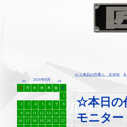
≪ ☆本日の作業☆ ＢＭＷ
¦
ト
←
→
2026年8月
日
月
火
水
木
金
土
1
☆本日の
2
3
4
5
6
7
8
9
10
11
12
13
14
15
モニター
16
17
18
19
20
21
22