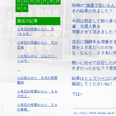
23
24
25
26
27
28
29
恒例の
”抽選で旨いもん
30
31
きの結果が出ました！
最近の記事
今回は想定して頼り多
遽、当選人数を
☆本日の作業から☆ Ｎ
増量させて頂きました
−ＶＡＮ ..
流石に飛騨牛を増量す
☆本日の作業から☆ サス
賞を１０名だったのを
交換
な・なんと、２０名に
☆お知らせ☆ ジムニー・
シエラ ..
勢いに任せて設定した
すぎだったかな？？苦
☆お知らせ☆ ８月の営業
結果は
トップページ
に
案内
確認してくださいね！
☆本日の作業から☆ Ｘ４
では♪
の仕上 ..
☆本日の作業から☆ Ｚ４
の車検 ..
by いのさん ¦ 00:00, Monday, Apr 05, 