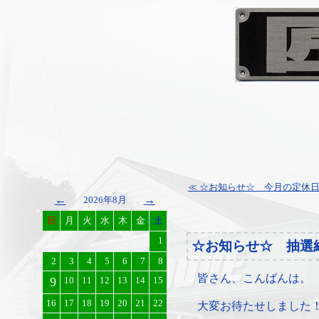
≪ ☆お知らせ☆ 今月の定休
←
→
2026年8月
日
月
火
水
木
金
土
1
☆お知らせ☆ 抽選
2
3
4
5
6
7
8
皆さん、こんばんは。
9
10
11
12
13
14
15
16
17
18
19
20
21
22
大変お待たせしました