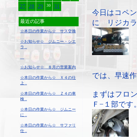
27
28
29
30
31
今日はコペン
に リジカ
最近の記事
☆本日の作業から☆ サス交換
☆お知らせ☆ ジムニー・シエ
ラ ..
☆お知らせ☆ ８月の営業案内
では、早速作
☆本日の作業から☆ Ｘ４の仕
上 ..
まずはフロ
☆本日の作業から☆ Ｚ４の車
検 ..
Ｆ−１部です
☆本日の作業から☆ ジムニー
に ..
☆本日の作業から☆ サファリ
仕 ..