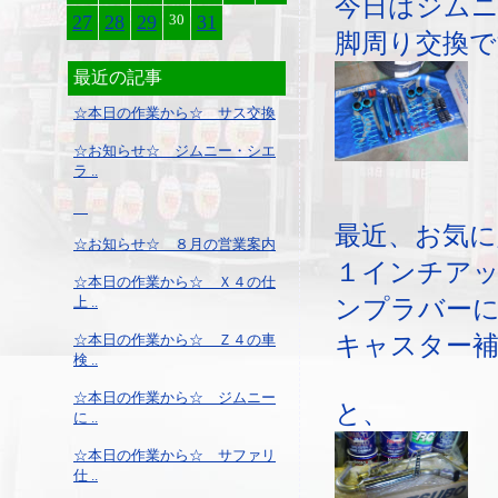
今日はジムニ
27
28
29
30
31
脚周り交換で
最近の記事
☆本日の作業から☆ サス交換
☆お知らせ☆ ジムニー・シエ
ラ ..
最近、お気に
☆お知らせ☆ ８月の営業案内
１インチア
☆本日の作業から☆ Ｘ４の仕
上 ..
ンプラバー
キャスター補
☆本日の作業から☆ Ｚ４の車
検 ..
☆本日の作業から☆ ジムニー
と、
に ..
☆本日の作業から☆ サファリ
仕 ..