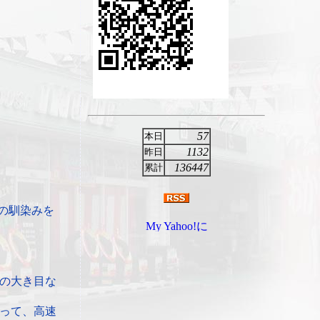
57
本日
1132
昨日
136447
累計
の馴染みを
の大き目な
って、高速