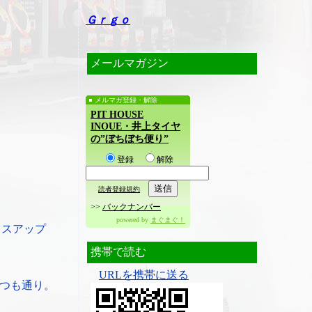
Ｇｒｇｏ
メールマガジン
メルマガ登録・解除
PIT HOUSE
INOUE・井上タイヤ
の”ぼちぼち便り”
登録
解除
読者登録規約
>>
バックナンバー
powered by
まぐまぐ！
リスアップ
携帯で読む
URLを携帯に送る
つも通り。