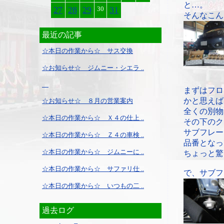
と…。
27
28
29
30
31
そんなこん
最近の記事
☆本日の作業から☆ サス交換
☆お知らせ☆ ジムニー・シエラ ..
まずはフロ
かと思えば
☆お知らせ☆ ８月の営業案内
全くの別物
☆本日の作業から☆ Ｘ４の仕上 ..
その下のク
サブフレー
☆本日の作業から☆ Ｚ４の車検 ..
品番となっ
☆本日の作業から☆ ジムニーに ..
ちょっと驚
☆本日の作業から☆ サファリ仕 ..
で、サブフ
☆本日の作業から☆ いつもの二 ..
過去ログ