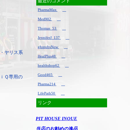
最近のコメント
PharmaMax
on
Med902
on
Thomas_53
on
JenniferJ_137
on
ghspubsNow
on
・ヤリス系
HealPlus48
on
healthshop62
on
Good465
on
ｉＱ専用の
Pharma214
on
LifePath50
on
リンク
PIT HOUSE INOUE
当店のお勧めの逸品