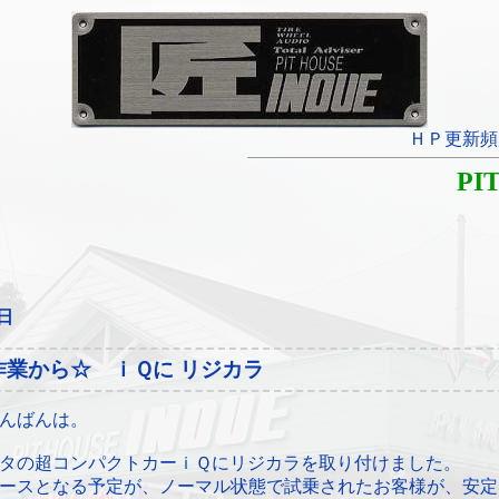
ＨＰ更新頻
PI
0日
作業から☆ ｉＱに リジカラ
んばんは。
タの超コンパクトカーｉＱにリジカラを取り付けました。
ースとなる予定が、ノーマル状態で試乗されたお客様が、安定