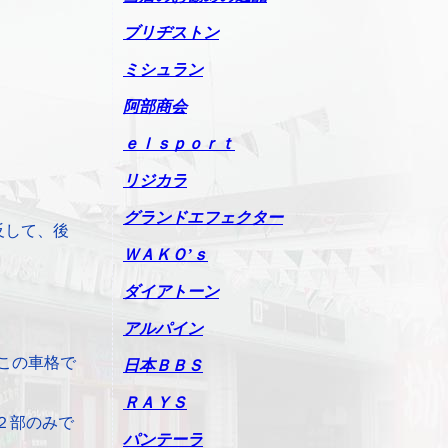
ブリヂストン
ミシュラン
阿部商会
ｅｌｓｐｏｒｔ
リジカラ
グランドエフェクター
反して、後
ＷＡＫＯ’ｓ
ダイアトーン
アルパイン
この車格で
日本ＢＢＳ
ＲＡＹＳ
２部のみで
パンテーラ