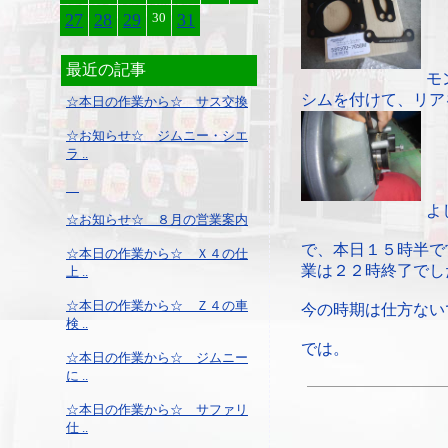
27
28
29
30
31
最近の記事
モ
シムを付けて、リア
☆本日の作業から☆ サス交換
☆お知らせ☆ ジムニー・シエ
ラ ..
よ
☆お知らせ☆ ８月の営業案内
で、本日１５時半で
☆本日の作業から☆ Ｘ４の仕
業は２２時終了でし
上 ..
☆本日の作業から☆ Ｚ４の車
今の時期は仕方ない
検 ..
では。
☆本日の作業から☆ ジムニー
に ..
☆本日の作業から☆ サファリ
仕 ..