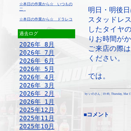
☆本日の作業から☆ いつもの
明日・明後日
二 ..
スタッドレ
☆本日の作業から☆ ドラレコ
したタイヤ
過去ログ
りお時間が
2026年 8月
ご来店の際
2026年 7月
ください。
2026年 6月
2026年 5月
では。
2026年 4月
2026年 3月
2026年 2月
by いのさん ¦ 19:49, Thursday, Mar 17
2026年 1月
2025年12月
■コメント
2025年11月
2025年10月