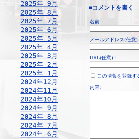
2025年 9月
■コメントを書く
2025年 8月
2025年 7月
名前：
2025年 6月
2025年 5月
メールアドレス(任意)
2025年 4月
2025年 3月
URL(任意)：
2025年 2月
2025年 1月
この情報を登録す
2024年12月
内容:
2024年11月
2024年10月
2024年 9月
2024年 8月
2024年 7月
2024年 6月