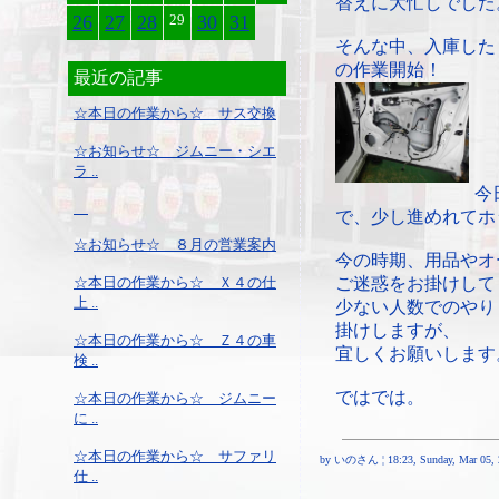
替えに大忙しでした
26
27
28
29
30
31
そんな中、入庫した
の作業開始！
最近の記事
☆本日の作業から☆ サス交換
☆お知らせ☆ ジムニー・シエ
ラ ..
今
で、少し進めれてホ
☆お知らせ☆ ８月の営業案内
今の時期、用品やオ
☆本日の作業から☆ Ｘ４の仕
ご迷惑をお掛けして
上 ..
少ない人数でのやり
掛けしますが、
☆本日の作業から☆ Ｚ４の車
宜しくお願いします
検 ..
ではでは。
☆本日の作業から☆ ジムニー
に ..
☆本日の作業から☆ サファリ
by いのさん ¦ 18:23, Sunday, Mar 05, 
仕 ..