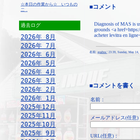
☆本日の作業から☆ いつもの
■コメント
二 ..
Diagnosis of MAS is usu
過去ログ
grounds <a href=https:
acheter levitra en ligne
2026年 8月
2026年 7月
名前:
graibra
¦ 23:39, Sunday, May 14
2026年 6月
2026年 5月
2026年 4月
2026年 3月
■コメントを書く
2026年 2月
2026年 1月
名前：
2025年12月
2025年11月
メールアドレス(任意)
2025年10月
2025年 9月
URL(任意)：