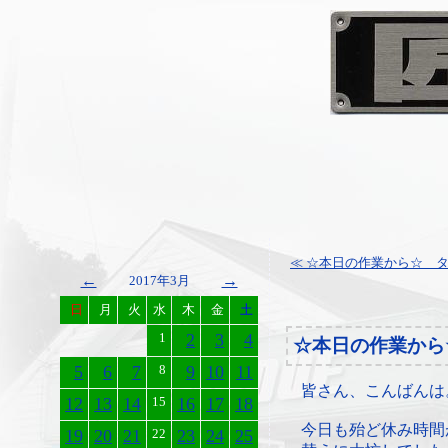
≪ ☆本日の作業から☆ 
←
→
2017年3月
日
月
火
水
木
金
土
1
2
3
4
☆本日の作業から
5
6
7
8
9
10
11
皆さん、こんばんは
12
13
14
15
16
17
18
今日も殆ど休み時間
19
20
21
22
23
24
25