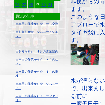
昨夜からの
26
27
28
29
30
31
ます。
このような
最近の記事
アブローで
☆本日の作業から☆ サス交換
タイヤ袋に
☆お知らせ☆ ジムニー・シエ
ラ ..
す。
☆お知らせ☆ ８月の営業案内
☆本日の作業から☆ Ｘ４の仕
上 ..
☆本日の作業から☆ Ｚ４の車
検 ..
水が滴らな
☆本日の作業から☆ ジムニー
で、出来ま
に ..
る前に
☆本日の作業から☆ サファリ
仕 ..
一度天日干し