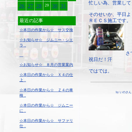
忙しい為、営業して
26
27
28
29
30
31
そのせいか、平日よ
最近の記事
ＲＥＣＳ施工です。
☆本日の作業から☆ サス交換
☆お知らせ☆ ジムニー・シエ
ラ ..
さ
祝日だ！汗
☆お知らせ☆ ８月の営業案内
ではでは。
☆本日の作業から☆ Ｘ４の仕
上 ..
☆本日の作業から☆ Ｚ４の車
by いのさん ¦ 1
検 ..
☆本日の作業から☆ ジムニー
に ..
☆本日の作業から☆ サファリ
仕 ..