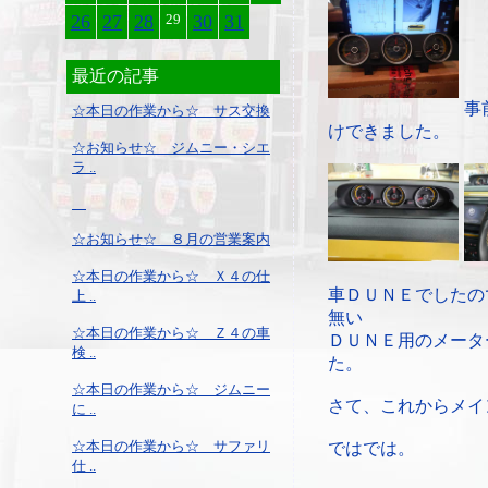
26
27
28
29
30
31
最近の記事
事
☆本日の作業から☆ サス交換
けできました。
☆お知らせ☆ ジムニー・シエ
ラ ..
☆お知らせ☆ ８月の営業案内
☆本日の作業から☆ Ｘ４の仕
車ＤＵＮＥでしたの
上 ..
無い
☆本日の作業から☆ Ｚ４の車
ＤＵＮＥ用のメータ
検 ..
た。
☆本日の作業から☆ ジムニー
さて、これからメイ
に ..
☆本日の作業から☆ サファリ
ではでは。
仕 ..