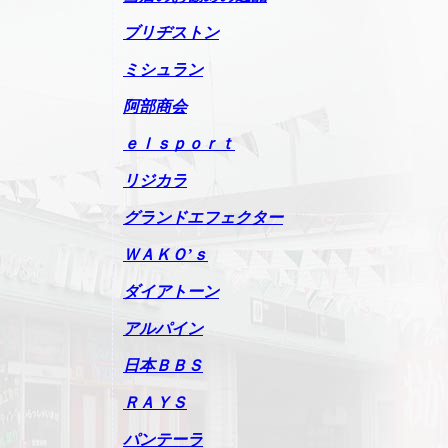
ブリヂストン
ミシュラン
阿部商会
ｅｌｓｐｏｒｔ
リジカラ
グランドエフェクター
ＷＡＫＯ’ｓ
ダイアトーン
アルパイン
日本ＢＢＳ
ＲＡＹＳ
パンテーラ