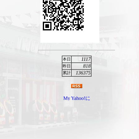
1117
本日
818
昨日
136375
累計