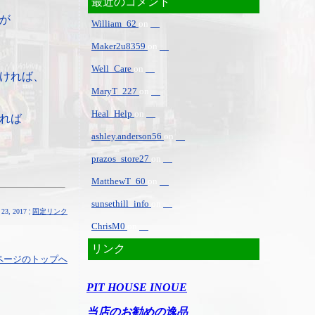
最近のコメント
が
William_62
on
Maker2u8359
on
Well_Care
on
ければ、
MaryT_227
on
Heal_Help
on
れば
ashley.anderson56
on
prazos_store27
on
MatthewT_60
on
sunsethill_info
on
23, 2017 ¦
固定リンク
ChrisM0
on
リンク
ページのトップへ
PIT HOUSE INOUE
当店のお勧めの逸品