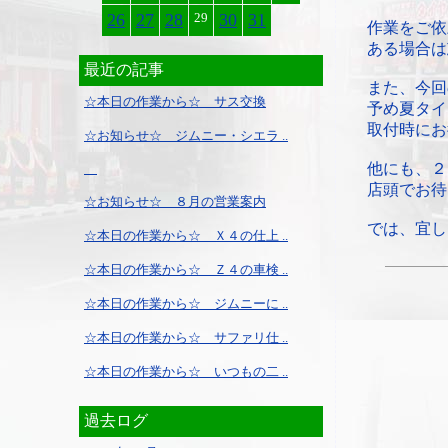
26
27
28
29
30
31
作業をご依
ある場合は
最近の記事
また、今回
☆本日の作業から☆ サス交換
予め夏タイ
取付時にお
☆お知らせ☆ ジムニー・シエラ ..
他にも、２
店頭でお待
☆お知らせ☆ ８月の営業案内
では、宜し
☆本日の作業から☆ Ｘ４の仕上 ..
☆本日の作業から☆ Ｚ４の車検 ..
☆本日の作業から☆ ジムニーに ..
☆本日の作業から☆ サファリ仕 ..
☆本日の作業から☆ いつもの二 ..
過去ログ