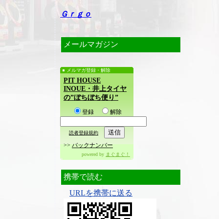
Ｇｒｇｏ
メールマガジン
メルマガ登録・解除
PIT HOUSE
INOUE・井上タイヤ
の”ぼちぼち便り”
登録
解除
読者登録規約
>>
バックナンバー
powered by
まぐまぐ！
携帯で読む
URLを携帯に送る