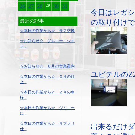
26
27
28
29
30
31
今日はレガシ
の取り付け
最近の記事
☆本日の作業から☆ サス交換
☆お知らせ☆ ジムニー・シエ
ラ ..
☆お知らせ☆ ８月の営業案内
ユピテルのZ2
☆本日の作業から☆ Ｘ４の仕
上 ..
☆本日の作業から☆ Ｚ４の車
検 ..
☆本日の作業から☆ ジムニー
に ..
☆本日の作業から☆ サファリ
出来るだけ
仕 ..