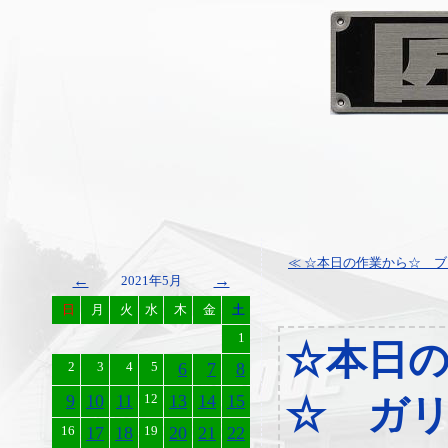
≪ ☆本日の作業から☆ ブレ
←
→
2021年5月
日
月
火
水
木
金
土
1
☆本日
2
3
4
5
6
7
8
9
10
11
12
13
14
15
☆ ガ
16
17
18
19
20
21
22