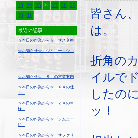
23
24
25
26
27
28
29
皆さん
30
31
は。
最近の記事
☆本日の作業から☆ サス交換
☆お知らせ☆ ジムニー・シエ
ラ ..
折角の
イルで
☆お知らせ☆ ８月の営業案内
☆本日の作業から☆ Ｘ４の仕
したの
上 ..
☆本日の作業から☆ Ｚ４の車
ッ！
検 ..
☆本日の作業から☆ ジムニー
に ..
☆本日の作業から☆ サファリ