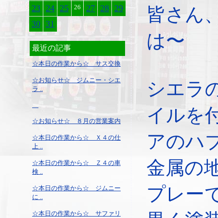
23
24
25
26
27
28
29
皆さん
30
31
は〜
最近の記事
☆本日の作業から☆ サス交換
☆お知らせ☆ ジムニー・シエ
シエラ
ラ ..
イルを
☆お知らせ☆ ８月の営業案内
アのハ
☆本日の作業から☆ Ｘ４の仕
上 ..
金属の
☆本日の作業から☆ Ｚ４の車
検 ..
プレー
☆本日の作業から☆ ジムニー
に ..
☆本日の作業から☆ サファリ