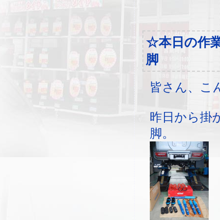
☆本日の作
脚
皆さん、こ
昨日から掛
脚。