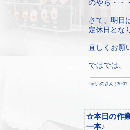
のやら・・
さて、明日
定休日とな
宜しくお願
ではでは。
by いのさん ¦ 20:07, Sa
☆本日の作
一本♪