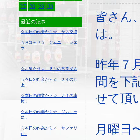
27
28
29
30
皆さん
最近の記事
は。
☆本日の作業から☆ サス交換
☆お知らせ☆ ジムニー・シエ
ラ ..
昨年７
☆お知らせ☆ ８月の営業案内
間を下
☆本日の作業から☆ Ｘ４の仕
上 ..
せて頂
☆本日の作業から☆ Ｚ４の車
検 ..
☆本日の作業から☆ ジムニー
に ..
月曜日
☆本日の作業から☆ サファリ
仕 ..