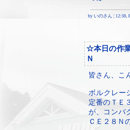
by いのさん ¦ 12:38, Fri
☆本日の作
Ｎ
皆さん、こ
ボルクレー
定番のＴＥ
が、コンパ
ＣＥ２８Ｎ