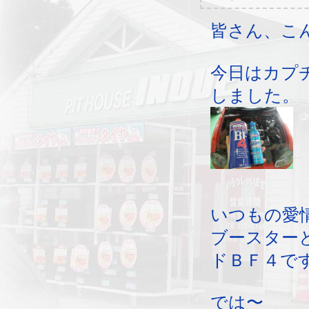
皆さん、こ
今日はカプ
しました。
いつもの愛
ブースター
ドＢＦ４です
では〜