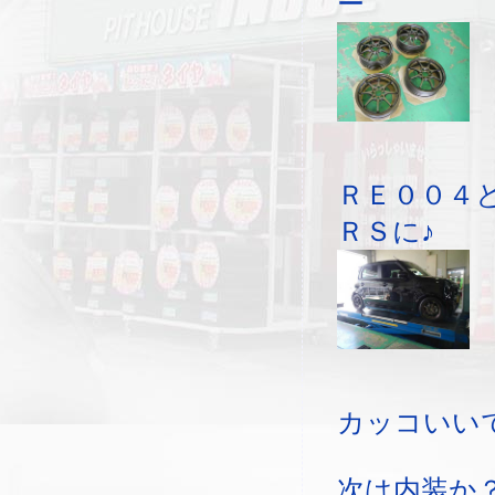
ー
ＲＥ００４
ＲＳに♪
カッコいい
次は内装か