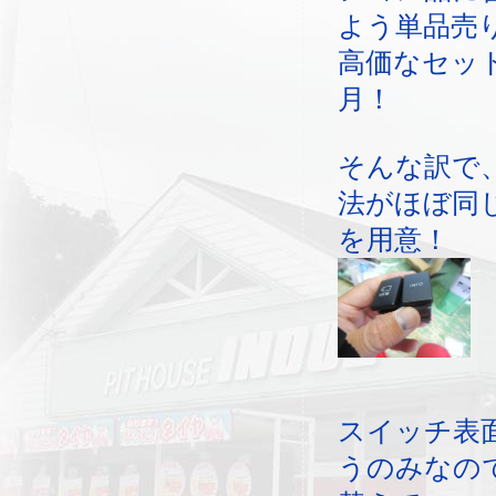
よう単品売
高価なセッ
月！
そんな訳で
法がほぼ同
を用意！
スイッチ表
うのみなの