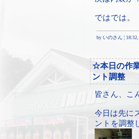
ではでは。
by いのさん ¦ 18:32, T
☆本日の作
ント調整
皆さん、こ
今日は先に
ントを調整