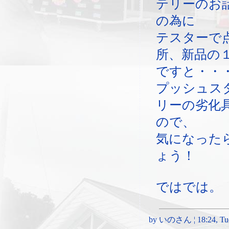
テリーのお
の為に
テスターで
所、新品の
ですと・・
プッシュス
リーの劣化
ので、
気になった
ょう！
ではでは。
by いのさん ¦ 18:24, Tues