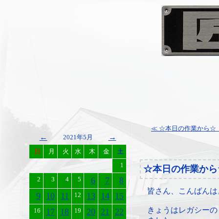
≪ ☆本日の作業から☆
←
→
2021年5月
日
月
火
水
木
金
土
1
☆本日の作業から
2
3
4
5
6
7
8
皆さん、こんばんは
9
10
11
12
13
14
15
きょうはレガシーの
16
17
18
19
20
21
22