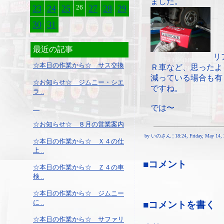
ました。
23
24
25
26
27
28
29
30
31
最近の記事
リ
☆本日の作業から☆ サス交換
Ｒ車など、思ったよ
減っている場合も有
☆お知らせ☆ ジムニー・シエ
ですね。
ラ ..
では〜
☆お知らせ☆ ８月の営業案内
by いのさん ¦ 18:24, Friday, May 14, 
☆本日の作業から☆ Ｘ４の仕
上 ..
■コメント
☆本日の作業から☆ Ｚ４の車
検 ..
☆本日の作業から☆ ジムニー
に ..
■コメントを書く
☆本日の作業から☆ サファリ