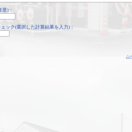
任意)：
ェック(選択した計算結果を入力)：
△