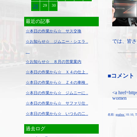
28
29
30
最近の記事
☆本日の作業から☆ サス交換
では、皆さ
☆お知らせ☆ ジムニー・シエラ ..
☆お知らせ☆ ８月の営業案内
☆本日の作業から☆ Ｘ４の仕上 ..
■コメント
☆本日の作業から☆ Ｚ４の車検 ..
<a href=https
☆本日の作業から☆ ジムニーに ..
women
☆本日の作業から☆ サファリ仕 ..
☆本日の作業から☆ いつもの二 ..
名前:
graibra
¦ 01:10, 
過去ログ