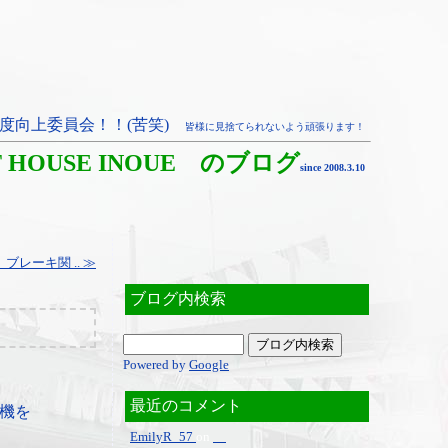
度向上委員会！！(苦笑)
皆様に見捨てられないよう頑張ります！
T HOUSE INOUE のブログ
since 2008.3.10
レーキ関 .. ≫
ブログ内検索
Powered by
Google
最近のコメント
機を
EmilyR_57
on