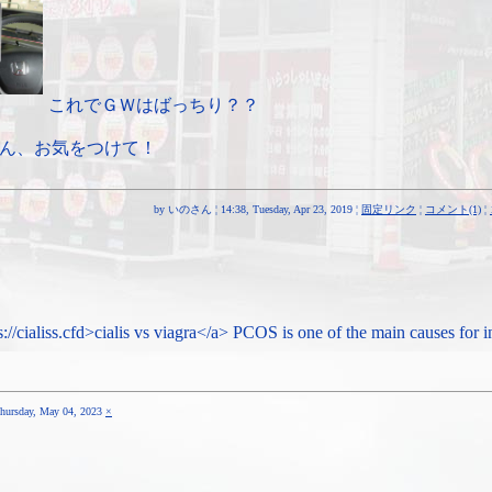
これでＧＷはばっちり？？
ん、お気をつけて！
by いのさん ¦ 14:38, Tuesday, Apr 23, 2019 ¦
固定リンク
¦
コメント(1)
¦
://cialiss.cfd>cialis vs viagra</a> PCOS is one of the main causes for inf
Thursday, May 04, 2023
×