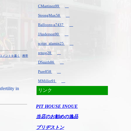
CMartinez99
on
StrongMax58
on
Balloons-a7437
on
JAnderson90
on
script_alamin25
on
renog28
on
コメントを書く
¦
携帯
DSmith86
on
Pure858
on
MMiller91
on
ertility in
リンク
PIT HOUSE INOUE
当店のお勧めの逸品
ブリヂストン