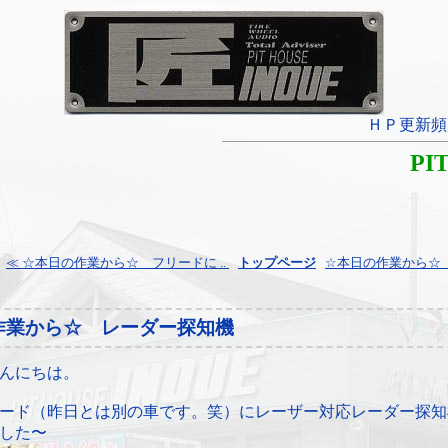
ＨＰ更新頻
PI
≪ ☆本日の作業から☆ フリードに ..
¦
トップページ
¦
☆本日の作業から☆ ブ
作業から☆ レーダー探知機
んにちは。
ード（昨日とは別の車です。笑）にレーザー対応レーダー探知
した〜