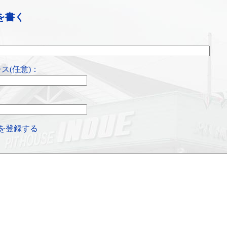
を書く
ス(任意)：
を登録する