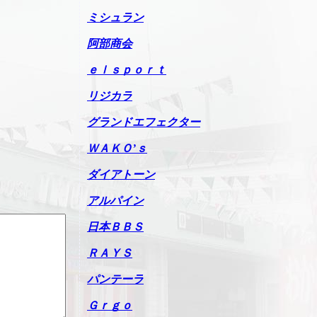
ミシュラン
阿部商会
ｅｌｓｐｏｒｔ
リジカラ
グランドエフェクター
ＷＡＫＯ’ｓ
ダイアトーン
アルパイン
日本ＢＢＳ
ＲＡＹＳ
パンテーラ
Ｇｒｇｏ