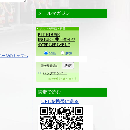
メールマガジン
メルマガ登録・解除
PIT HOUSE
INOUE・井上タイヤ
の”ぼちぼち便り”
登録
解除
ページのトップへ
読者登録規約
>>
バックナンバー
powered by
まぐまぐ！
携帯で読む
URLを携帯に送る